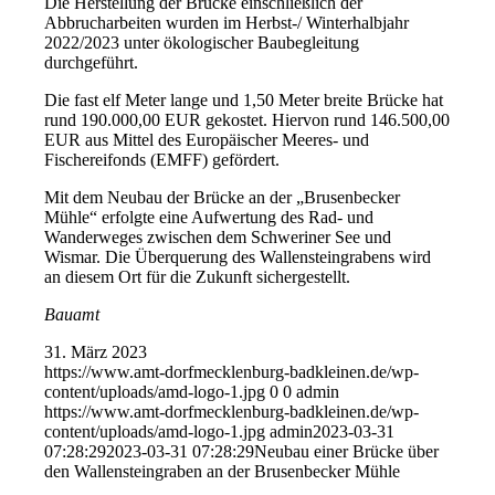
Die Herstellung der Brücke einschließlich der
Abbrucharbeiten wurden im Herbst-/ Winterhalbjahr
2022/2023 unter ökologischer Baubegleitung
durchgeführt.
Die fast elf Meter lange und 1,50 Meter breite Brücke hat
rund 190.000,00 EUR gekostet. Hiervon rund 146.500,00
EUR aus Mittel des Europäischer Meeres- und
Fischereifonds (EMFF) gefördert.
Mit dem Neubau der Brücke an der „Brusenbecker
Mühle“ erfolgte eine Aufwertung des Rad- und
Wanderweges zwischen dem Schweriner See und
Wismar. Die Überquerung des Wallensteingrabens wird
an diesem Ort für die Zukunft sichergestellt.
Bauamt
31. März 2023
https://www.amt-dorfmecklenburg-badkleinen.de/wp-
content/uploads/amd-logo-1.jpg
0
0
admin
https://www.amt-dorfmecklenburg-badkleinen.de/wp-
content/uploads/amd-logo-1.jpg
admin
2023-03-31
07:28:29
2023-03-31 07:28:29
Neubau einer Brücke über
den Wallensteingraben an der Brusenbecker Mühle