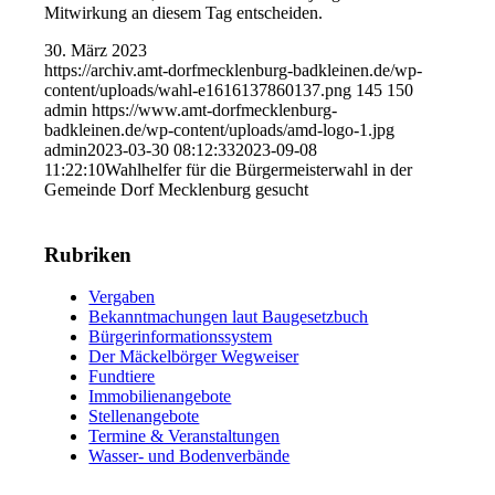
Mitwirkung an diesem Tag entscheiden.
30. März 2023
https://archiv.amt-dorfmecklenburg-badkleinen.de/wp-
content/uploads/wahl-e1616137860137.png
145
150
admin
https://www.amt-dorfmecklenburg-
badkleinen.de/wp-content/uploads/amd-logo-1.jpg
admin
2023-03-30 08:12:33
2023-09-08
11:22:10
Wahlhelfer für die Bürgermeisterwahl in der
Gemeinde Dorf Mecklenburg gesucht
Rubriken
Vergaben
Bekanntmachungen laut Baugesetzbuch
Bürgerinformationssystem
Der Mäckelbörger Wegweiser
Fundtiere
Immobilienangebote
Stellenangebote
Termine & Veranstaltungen
Wasser- und Bodenverbände