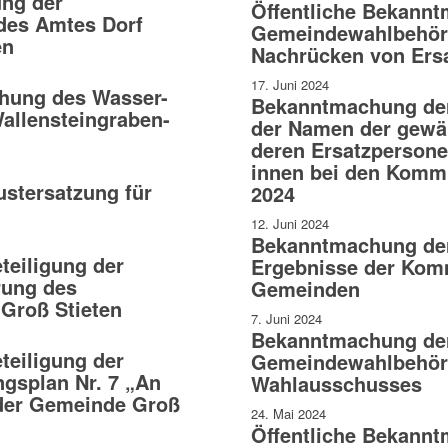
ng der
Öffentliche Bekann
es Amtes Dorf
Gemeindewahlbehör
en
Nachrücken von Ers
17. Juni 2024
hung des Wasser-
Bekanntmachung der
allensteingraben-
der Namen der gewä
deren Ersatzpersone
innen bei den Komm
stersatzung für
2024
12. Juni 2024
Bekanntmachung der
eiligung der
Ergebnisse der Kom
rung des
Gemeinden
Groß Stieten
7. Juni 2024
Bekanntmachung de
eiligung der
Gemeindewahlbehörd
ngsplan Nr. 7 „An
Wahlausschusses
 der Gemeinde Groß
24. Mai 2024
Öffentliche Bekann