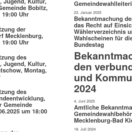
 Jugend, Kultur,
Gemeindewahlleiter
 Gemeinde Bobitz,
23. Januar 2025
 19:00 Uhr
Bekanntmachung de
das Recht auf Einsic
tzung der
Wählerverzeichnis u
f Mecklenburg,
Wahlscheinen für d
 19:00 Uhr
Bundestag
Bekanntma
tzung des
 Jugend, Kultur,
den verbun
ntschow, Montag,
und Kommu
r
2024
tzung des
ndeentwicklung,
4. Juni 2025
er Gemeinde
Amtliche Bekanntma
06.2025 um 18:00
Gemeindewahlbehör
Mecklenburg-Bad Kl
18. Juli 2024