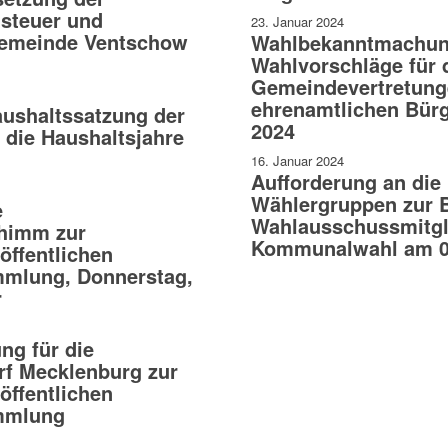
dsteuer und
23. Januar 2024
Gemeinde Ventschow
Wahlbekanntmachung
Wahlvorschläge für 
Gemeindevertretung
ehrenamtlichen Bürg
ushaltssatzung der
2024
die Haushaltsjahre
16. Januar 2024
Aufforderung an die
Wählergruppen zur 
e
Wahlausschussmitgli
himm zur
Kommunalwahl am 09
öffentlichen
mlung, Donnerstag,
r
g für die
f Mecklenburg zur
öffentlichen
mmlung