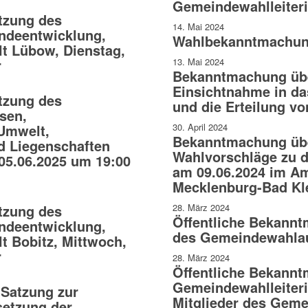
Gemeindewahlleiter
tzung des
14. Mai 2024
ndeentwicklung,
Wahlbekanntmachu
t Lübow, Dienstag,
r
13. Mai 2024
Bekanntmachung übe
Einsichtnahme in da
tzung des
und die Erteilung v
sen,
Umwelt,
30. April 2024
Bekanntmachung übe
d Liegenschaften
Wahlvorschläge zu
05.06.2025 um 19:00
am 09.06.2024 im Am
Mecklenburg-Bad Kl
tzung des
28. März 2024
Öffentliche Bekannt
ndeentwicklung,
des Gemeindewahla
t Bobitz, Mittwoch,
r
28. März 2024
Öffentliche Bekann
Gemeindewahlleiteri
Satzung zur
Mitglieder des Gem
setzung der