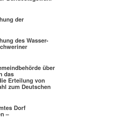
hung der
hung des Wasser-
chweriner
emeindbehörde über
n das
ie Erteilung von
ahl zum Deutschen
mtes Dorf
n –