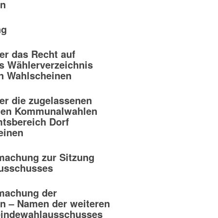
in
ng
r das Recht auf
s Wählerverzeichnis
on Wahlscheinen
r die zugelassenen
 den Kommunalwahlen
tsbereich Dorf
einen
machung zur Sitzung
usschusses
tmachung der
n – Namen der weiteren
eindewahlausschusses